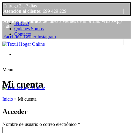
Entrega 2 a 7 días
Atención al cliente:
699 429 229
Atención telefónica
de lunes a viernes de 8h a 13h. WhatsApp
INICIO
24h.
Quienes Somos
Contacto
Facebook
Twitter
Instagram
Atención al cliente:
699 429 229
Atención telefónica
de lunes a viernes de 8h a 13h. WhatsApp
Iniciar sesión / Registro
24h.
0
Artículos
/
0,00
€
Menu
Mi cuenta
0
Artículos
/
0,00
€
Inicio
»
Mi cuenta
Acceder
Nombre de usuario o correo electrónico
*