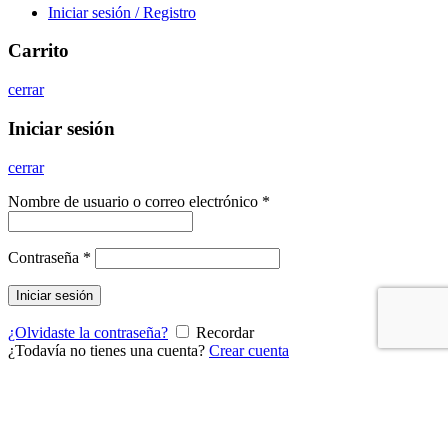
Iniciar sesión / Registro
Carrito
cerrar
Iniciar sesión
cerrar
Nombre de usuario o correo electrónico
*
Contraseña
*
Iniciar sesión
¿Olvidaste la contraseña?
Recordar
¿Todavía no tienes una cuenta?
Crear cuenta
Scroll To Top
Envíos gratis a partir de 50€ de compra