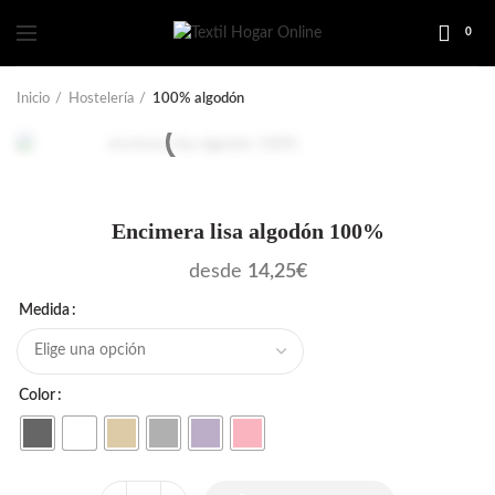
0
Inicio
Hostelería
100% algodón
Encimera lisa algodón 100%
desde
14,25
€
Medida
Color
Cantidad