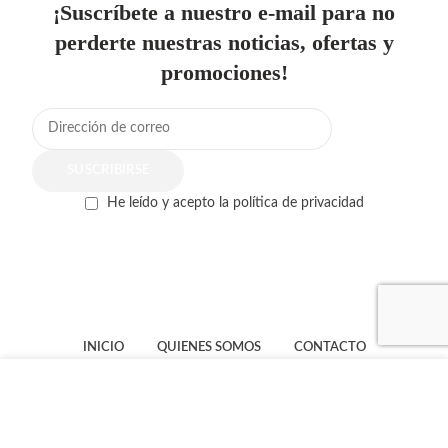
¡Suscríbete a nuestro e-mail para no
perderte nuestras noticias, ofertas y
promociones!
He leído y acepto la política de privacidad
INICIO
QUIENES SOMOS
CONTACTO
CONDICIONES GENERALES
Esta web utiliza cookies propias y de terceros para ofrecerte
una mejor experiencia y servicio. Al continuar con la
navegación consideramos que aceptas su uso y nuestra