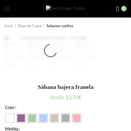
0
Inicio
Ropa de Cama
Sabanas sueltas
Sábana bajera franela
desde
12,75
€
Color
Medida