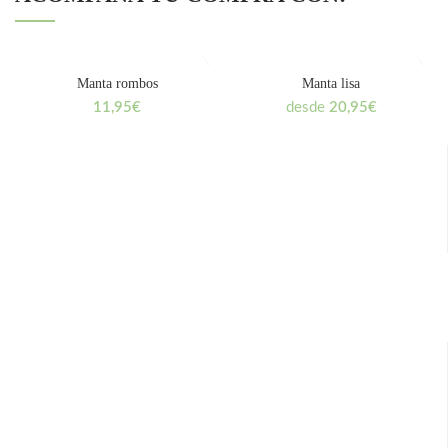
Manta rombos
Manta lisa
11,95
€
desde
20,95
€
ENVÍO GRATUITO
PAGO SEGURO