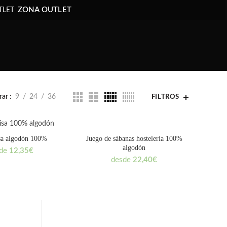
ZONA OUTLET
rar
9
24
36
FILTROS
Juego de sábanas hostelería 100%
isa algodón 100%
algodón
sde
12,35
€
desde
22,40
€