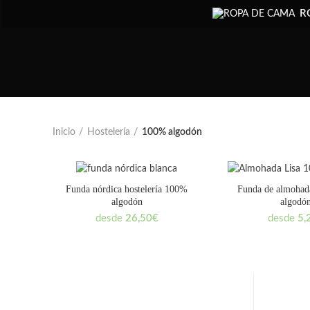
R
Inicio
Hostelería
100% algodón
Funda nórdica hostelería 100%
Funda de almohad
algodón
algodó
desde
26,50
€
desde
5,