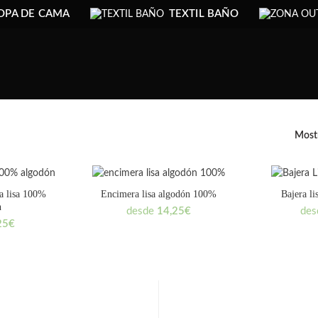
OPA DE CAMA
TEXTIL BAÑO
Most
a lisa 100%
Encimera lisa algodón 100%
Bajera l
n
desde
14,25
€
de
25
€